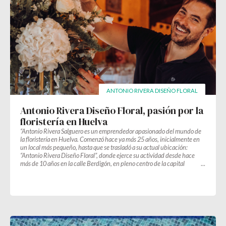
ANTONIO RIVERA DISEÑO FLORAL
Antonio Rivera Diseño Floral, pasión por la
floristería en Huelva
“Antonio Rivera Salguero es un emprendedor apasionado del mundo de
la floristería en Huelva. Comenzó hace ya más 25 años, inicialmente en
un local más pequeño, hasta que se trasladó a su actual ubicación:
“Antonio Rivera Diseño Floral”, donde ejerce su actividad desde hace
más de 10 años en la calle Berdigón, en pleno centro de la capital
onubense.”