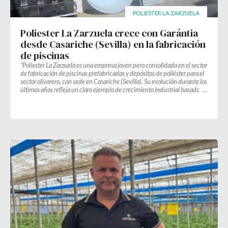
POLIESTER LA ZARZUELA
Poliester La Zarzuela crece con Garántia
desde Casariche (Sevilla) en la fabricación
de piscinas
“Poliester La Zarzuela es una empresa joven pero consolidada en el sector
de fabricación de piscinas prefabricadas y depósitos de poliéster para el
sector olivarero, con sede en Casariche (Sevilla). Su evolución durante los
últimos años refleja un claro ejemplo de crecimiento industrial basado en
la experiencia sectorial.”