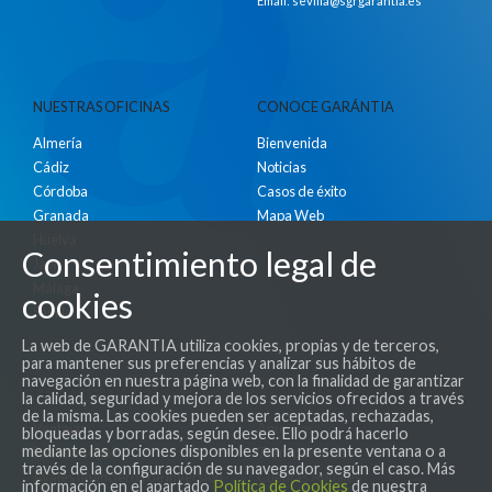
Email:
sevilla@sgrgarantia.es
NUESTRAS OFICINAS
CONOCE GARÁNTIA
Almería
Bienvenida
Cádiz
Noticias
Córdoba
Casos de éxito
Granada
Mapa Web
Huelva
Consentimiento legal de
Jaén
Málaga
cookies
Sevilla
La web de GARANTIA utiliza cookies, propias y de terceros,
para mantener sus preferencias y analizar sus hábitos de
navegación en nuestra página web, con la finalidad de garantizar
COMO TE AYUDAMOS
CUMPLIMIENTO NORMATIVO
la calidad, seguridad y mejora de los servicios ofrecidos a través
de la misma. Las cookies pueden ser aceptadas, rechazadas,
Ventajas
Anuncios
bloqueadas y borradas, según desee. Ello podrá hacerlo
mediante las opciones disponibles en la presente ventana o a
Pasos a seguir
Transparencia
través de la configuración de su navegador, según el caso. Más
Avales financieros de inversión
Cuentas Anuales
información en el apartado
Política de Cookies
de nuestra