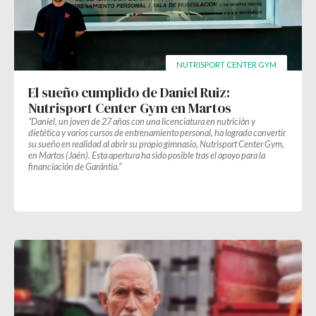
NUTRISPORT CENTER GYM
El sueño cumplido de Daniel Ruiz:
Nutrisport Center Gym en Martos
“Daniel, un joven de 27 años con una licenciatura en nutrición y
dietética y varios cursos de entrenamiento personal, ha logrado convertir
su sueño en realidad al abrir su propio gimnasio, Nutrisport Center Gym,
en Martos (Jaén). Esta apertura ha sido posible tras el apoyo para la
financiación de Garántia.”