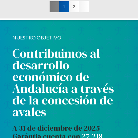
1
2
NUESTRO OBJETIVO
Contribuimos al
desarrollo
económico de
Andalucía a través
de la concesión de
avales
A 31 de diciembre de 2025
Garántia cuenta con
27.218