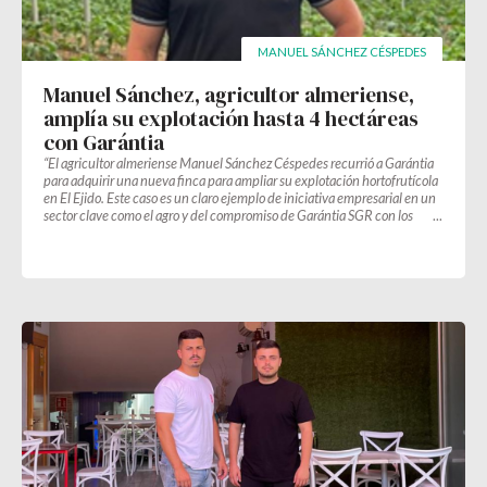
MANUEL SÁNCHEZ CÉSPEDES
Manuel Sánchez, agricultor almeriense,
amplía su explotación hasta 4 hectáreas
con Garántia
“El agricultor almeriense Manuel Sánchez Céspedes recurrió a Garántia
para adquirir una nueva finca para ampliar su explotación hortofrutícola
en El Ejido. Este caso es un claro ejemplo de iniciativa empresarial en un
sector clave como el agro y del compromiso de Garántia SGR con los
empresarios emprendedores.”