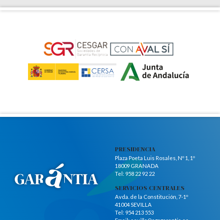
PRESIDENCIA
Plaza Poeta Luis Rosales, Nº 1, 1º
18009 GRANADA
Tel:
958 22 92 22
SERVICIOS CENTRALES
Avda. de la Constitución, 7-1º
41004 SEVILLA
Tel:
954 213 553