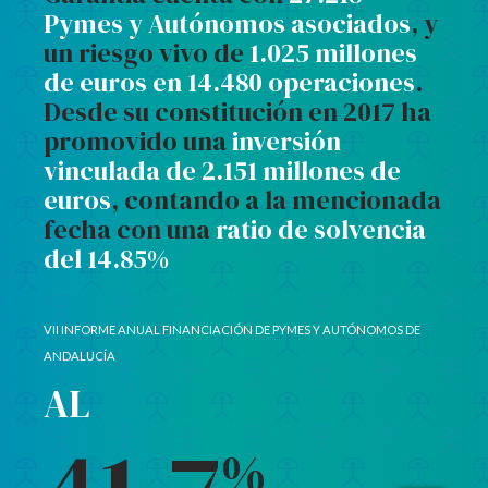
Pymes y Autónomos asociados
, y
un riesgo vivo de
1.025 millones
de euros en 14.480 operaciones
.
Desde su constitución en 2017 ha
promovido una
inversión
vinculada de 2.151 millones de
euros
, contando a la mencionada
fecha con una
ratio de solvencia
del 14.85%
VII INFORME ANUAL FINANCIACIÓN DE PYMES Y AUTÓNOMOS DE
ANDALUCÍA
AL
EL
%